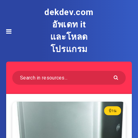
dekdev.com
อัพเดท it
และโหลด
โปรแกรม
บ้าน