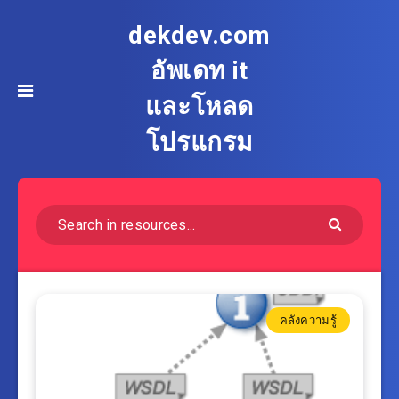
dekdev.com
อัพเดท it
และโหลด
โปรแกรม
คลังความรู้