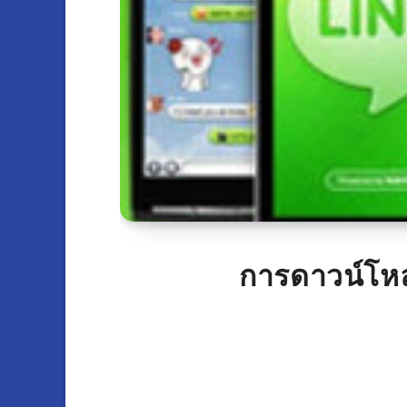
การดาวน์โห