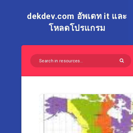
dekdev.com อัพเดท it และ
โหลดโปรแกรม