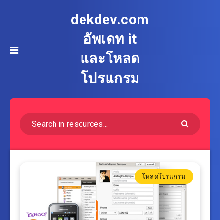
dekdev.com
อัพเดท it
และโหลด
โปรแกรม
โหลดโปรแกรม