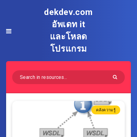
dekdev.com
อัพเดท it
และโหลด
โปรแกรม
คลังความรู้