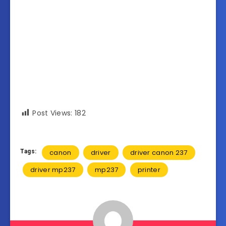
Post Views:
182
Tags:
canon
driver
driver canon 237
driver mp237
mp237
printer