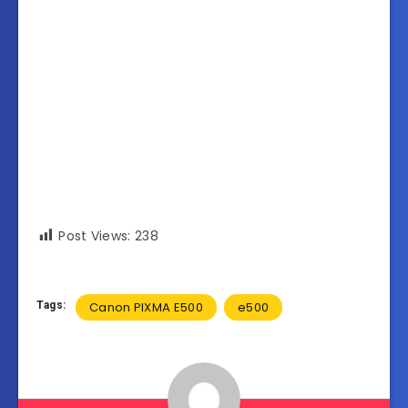
Post Views:
238
Tags:
Canon PIXMA E500
e500