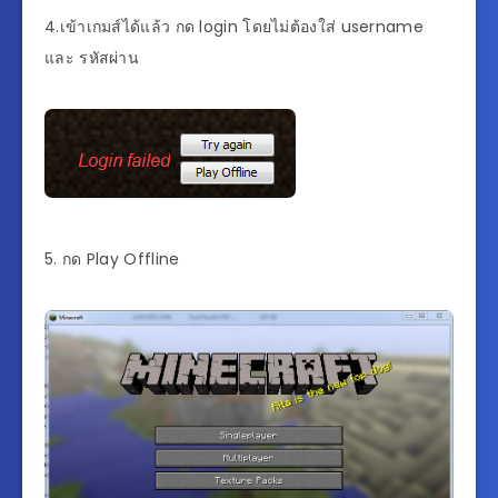
4.เข้าเกมส์ได้แล้ว กด login โดยไม่ต้องใส่ username
และ รหัสผ่าน
5. กด Play Offline