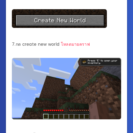
7.กด create new world
โหลดมายคราฟ