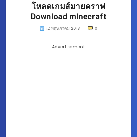
โหลดเกมส์มายคราฟ
Download minecraft
12 พฤษภาคม 2013
0
Advertisement