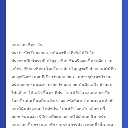
สอบ กพ เพื่ออะไร
บรรดานักเรียนจากสถาบันอาชีวะที่เพิ่งได้รับใบ
ประกาศนียบัตรวุฒิ ปริญญาวิชาชีพหรือจะเป็นระดับ ปวส.
แม้กระทั่งบัณฑิตจบใหม่ในระดับปริญญาตรี น่าจะเคยได้ยิน
คนพูดถึงการสอบที่เรียกว่าสอบ กพ ภาคต่างๆกันมาบ้างนะ
ครับ หลายๆคนคงจะสงสัยว่า สอบ กพ มันคืออะไร ถ้าสอบ
ไปแล้วจะได้อะไรขึ้นมา มีประโยชน์ยังไง คนสอบมาเป็น
ร้อยเป็นพันเป็นหมื่นแล้วเราจะแข่งกับเขาไหวเหรอ แล้วถ้า
สอบได้แล้วจะเอาไปทำประโยชน์ยังไงต่อไป คำถามนี้
หลายๆคนคงจะรู้สึกสงสัยและอยากได้คำตอบสินะครับ
สอบ กพ เป็นการสอบเข้างานราชการประเภทหนึ่งนั่นแหละ