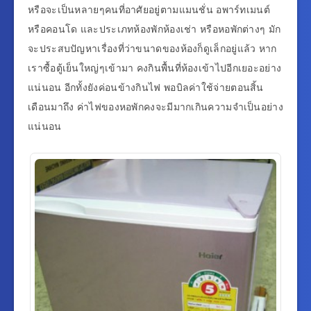
หรือจะเป็นหลายๆคนที่อาศัยอยู่ตามแมนชั่น อพาร์ทเมนต์
หรือคอนโด และประเภทห้องพักห้องเช่า หรือหอพักต่างๆ มัก
จะประสบปัญหาเรื่องที่ว่าขนาดของห้องก็ดูเล็กอยู่แล้ว หาก
เราซื้อตู้เย็นใหญ่ๆเข้ามา คงกินพื้นที่ห้องเข้าไปอีกเยอะอย่าง
แน่นอน อีกทั้งยังค่อนข้างกินไฟ พอบิลค่าใช้จ่ายตอนสิ้น
เดือนมาถึง ค่าไฟของหอพักคงจะมีมากเกินความจำเป็นอย่าง
แน่นอน