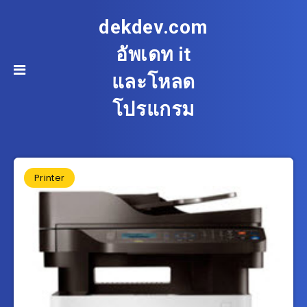
dekdev.com
อัพเดท it
และโหลด
โปรแกรม
Printer