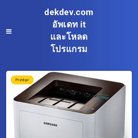
dekdev.com
อัพเดท it
และโหลด
โปรแกรม
Printer