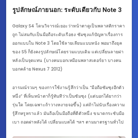
รูปลักษณ์ภายนอก: ระดับเดียวกับ Note 3
Galaxy S4 โดนวิจารณ์เยอะว่าหน้าตาดูเป็นพลาสติกราคา
ถูก ไม่สมกับเป็นมือถือระดับเรือธง ซัมซุงแก้ปัญหาเรื่องการ
ออกแบบใน Note 3 โดยใช้ลายเลียนแบบหนัง พอมาถึงยุค
ของ S5 ก็ยังคงรูปลักษณ์โดยรวมแบบเดิม แต่เปลี่ยนลายฝา
หลังเป็นจุดแทน (บางคนบอกเหมือนพลาสเตอร์ยา บางคน
บอกคล้าย Nexus 7 2012)
อารมณ์รวมๆ ของการใช้งานรู้สึกว่าเป็น “มือถือซัมซุงอีกตัว
หนึ่ง” ที่เห็นหน้าตาก็รู้ทันทีว่าเป็นซัมซุง (แต่บอกได้ยากว่า
รุ่นใด โดยเฉพาะถ้าวางหงายจอขึ้น) แต่ถ้าไม่นับเรื่องความ
รู้สึกหรูหราแล้ว มันถือเป็นมือถือที่ดีตัวหนึ่ง ขนาดกระชับมือ
เบา ถอดฝาหลังได้ เปลี่ยนแบตได้ ฯลฯ ตามมาตรฐานทั่วไป