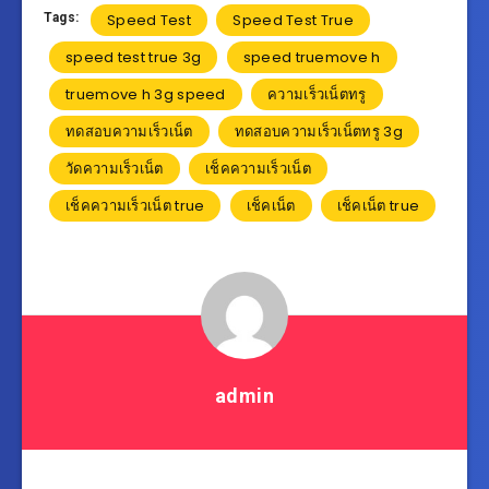
Tags:
Speed Test
Speed Test True
speed test true 3g
speed truemove h
truemove h 3g speed
ความเร็วเน็ตทรู
ทดสอบความเร็วเน็ต
ทดสอบความเร็วเน็ตทรู 3g
วัดความเร็วเน็ต
เช็คความเร็วเน็ต
เช็คความเร็วเน็ต true
เช็คเน็ต
เช็คเน็ต true
admin