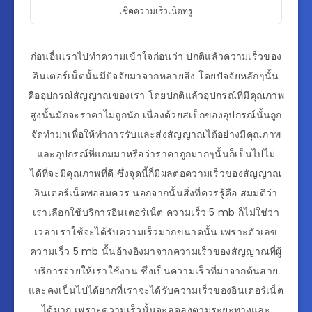
เช็คความเร็วเน็ตทรู
ก่อนอื่นเราไปทำความเข้าใจก่อนว่า ปกติแล้วความเร็วของ
อินเตอร์เน็ตนั้นมีปัจจัยมาจากหลายสิ่ง โดยปัจจัยหลักๆนั้น
คืออุปกรณ์สัญญาณของเรา โดยปกติแล้วอุปกรณ์ที่มีคุณภาพ
สูงนั้นมักจะราคาไม่ถูกนัก เนื่องด้วยสเป็กของอุปกรณ์นั้นถูก
จัดทำมาเพื่อให้ทำการรับและส่งสัญญาณได้อย่างมีคุณภาพ
และอุปกรณ์ที่แถมมาหรือว่าราคาถูกมากๆนั้นก็เป็นไปไม่
ได้ที่จะมีคุณภาพที่ดี ซึ่งจุดนี้ก็มีผลต่อความเร็วของสัญญาณ
อินเตอร์เน็ตพอสมควร นอกจากนั้นสิ่งที่ควรรู้คือ สมมติว่า
เราเลือกใช้บริการอินเตอร์เน็ต ความเร็ว 5 mb ก็ไม่ใช่ว่า
เวลาเราใช้จะได้รับความเร็วมากขนาดนั้น เพราะตัวเลข
ความเร็ว 5 mb นั้นอ้างอิงมาจากความเร็วของสัญญาณที่ผู้
บริการจ่ายให้เราใช้งาน ซึ่งเป็นความเร็วที่มาจากต้นสาย
และคงเป็นไปได้ยากที่เราจะได้รับความเร็วของอินเตอร์เน็ต
ได้มาก เพราะความเร็วนั้นจะลดลงตามระยะทางและ