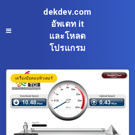
dekdev.com
อัพเดท it
และโหลด
โปรแกรม
เครื่องมือคอมพิวเตอร์