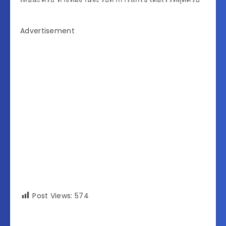
Advertisement
Post Views:
574