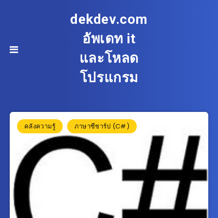
dekdev.com
อัพเดท it
และโหลด
โปรแกรม
คลังความรู้
ภาษาซีชาร์ป (C#)