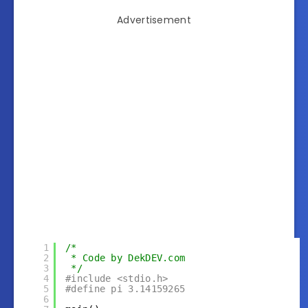
Advertisement
1
/*
2
* Code by DekDEV.com
3
*/
4
#include <stdio.h>
5
#define pi 3.14159265
6