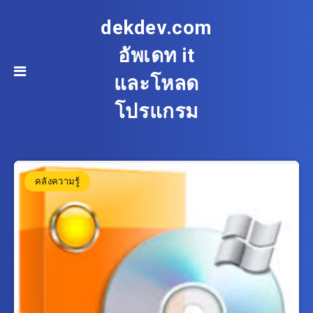
dekdev.com
อัพเดท it
และโหลด
โปรแกรม
คลังความรู้