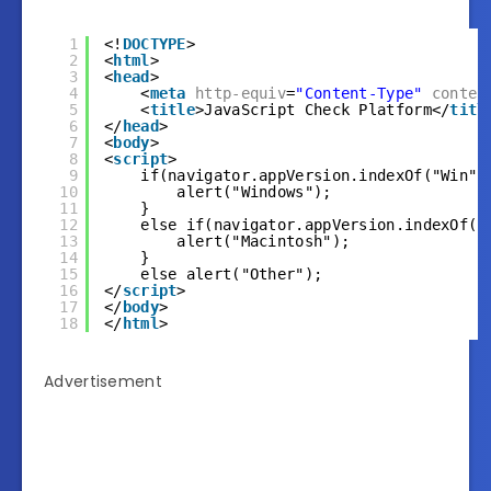
1
<!
DOCTYPE
>
2
<
html
>
3
<
head
>
4
<
meta
http-equiv
=
"Content-Type"
conten
5
<
title
>JavaScript Check Platform</
titl
6
</
head
>
7
<
body
>
8
<
script
>
9
if(navigator.appVersion.indexOf("Win")
10
alert("Windows");
11
}
12
else if(navigator.appVersion.indexOf("
13
alert("Macintosh");
14
}
15
else alert("Other");
16
</
script
>
17
</
body
>
18
</
html
>
Advertisement