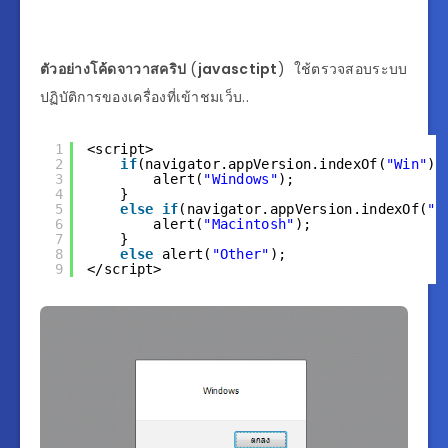
ตัวอย่างโค้ดจาวาสคริป
(
javasctipt
) ใช้ตรวจสอบระบบ
ปฏิบัติการของเครื่องที่เข้าชมเว็บ..
1
<script>
2
if
(navigator.appVersion.indexOf(
"Win"
) 
3
alert(
"Windows"
);
4
}
5
else
if
(navigator.appVersion.indexOf(
"M
6
alert(
"Macintosh"
);
7
}
8
else
alert(
"Other"
);
9
</script>