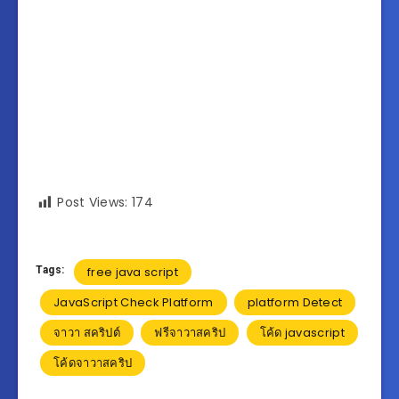
Post Views:
174
Tags:
free java script
JavaScript Check Platform
platform Detect
จาวา สคริปต์
ฟรีจาวาสคริป
โค้ด javascript
โค้ดจาวาสคริป