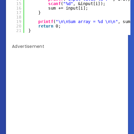
15
scanf
(
"%d"
, &input[i]);
16
sum += input[i];
17
}
18
19
printf
(
"\n\nSum array = %d \n\n"
, sum)
20
return
0;
21
}
Advertisement