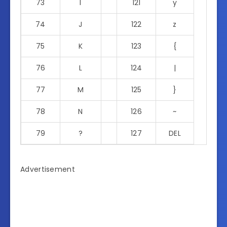
73
I
121
y
74
J
122
z
75
K
123
{
76
L
124
|
77
M
125
}
78
N
126
~
79
?
127
DEL
Advertisement