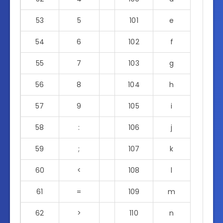
53
5
101
e
54
6
102
f
55
7
103
g
56
8
104
h
57
9
105
i
58
:
106
j
59
;
107
k
60
<
108
l
61
=
109
m
62
>
110
n