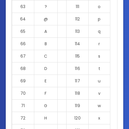
63
?
111
o
64
@
112
p
65
A
113
q
66
B
114
r
67
C
115
s
68
D
116
t
69
E
117
u
70
F
118
v
71
G
119
w
72
H
120
x