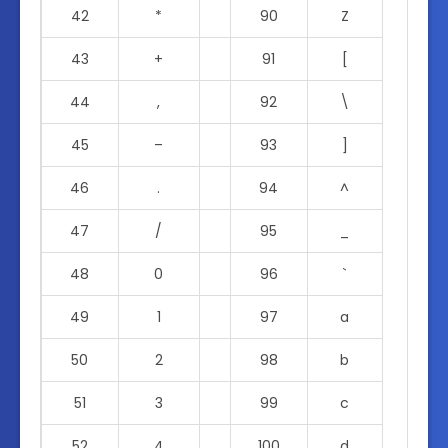
42
*
90
Z
43
+
91
[
44
,
92
\
45
–
93
]
46
.
94
^
47
/
95
_
48
0
96
`
49
1
97
a
50
2
98
b
51
3
99
c
52
4
100
d