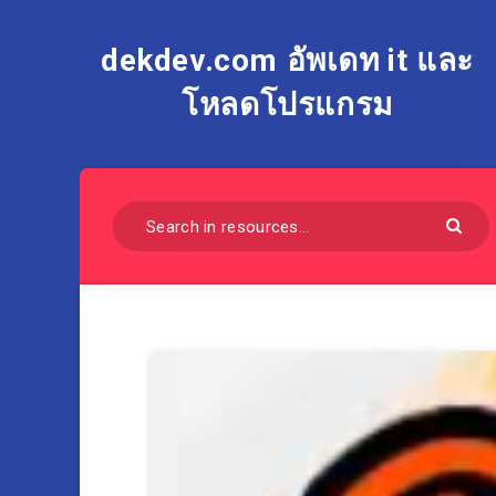
dekdev.com อัพเดท it และ
โหลดโปรแกรม