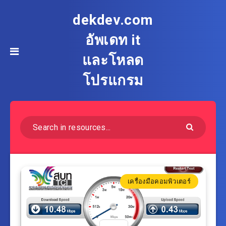
dekdev.com
อัพเดท it
และโหลด
โปรแกรม
เครื่องมือคอมพิวเตอร์