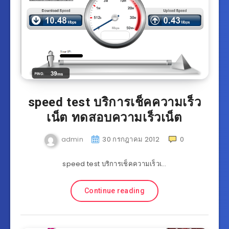
speed test บริการเช็คความเร็ว
เน็ต ทดสอบความเร็วเน็ต
admin
30 กรกฎาคม 2012
0
speed test บริการเช็คความเร็วเ…
Continue reading