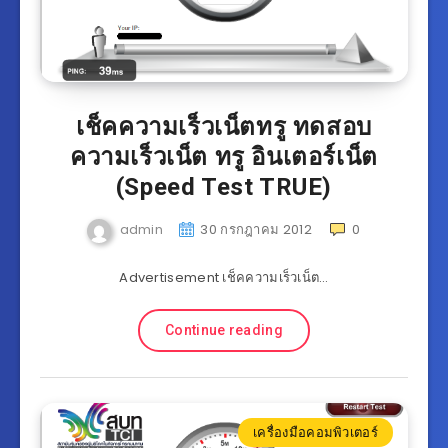
เช็คความเร็วเน็ตทรู ทดสอบ
ความเร็วเน็ต ทรู อินเตอร์เน็ต
(Speed Test TRUE)
admin
30 กรกฎาคม 2012
0
Advertisement เช็คความเร็วเน็ต…
Continue reading
เครื่องมือคอมพิวเตอร์