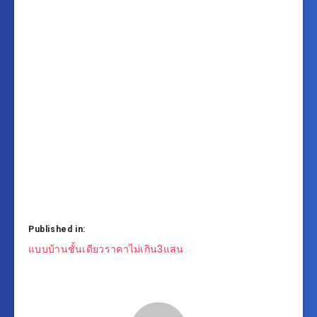
Published in:
แนะแนว
แบบบ้านชั้นเดียวราคาไม่เกิน3แสน
เรื่อง