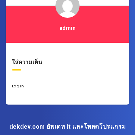
admin
ใส่ความเห็น
Log In
dekdev.com อัพเดท it และโหลดโปรแกรม