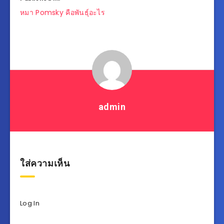
แนะแนว
หมา Pomsky คือพันธุ์อะไร
เรื่อง
admin
ใส่ความเห็น
Log In