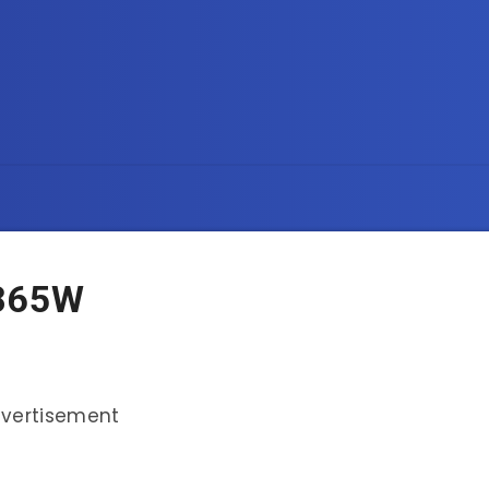
865W
vertisement