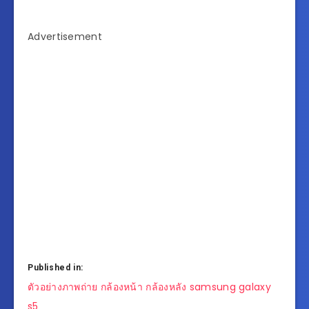
Advertisement
Published in:
แนะแนว
ตัวอย่างภาพถ่าย กล้องหน้า กล้องหลัง samsung galaxy
เรื่อง
s5