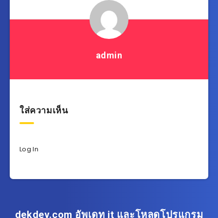
admin
ใส่ความเห็น
Log In
dekdev.com อัพเดท it และโหลดโปรแกรม