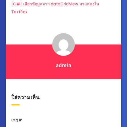
แนะแนว
[C#] เลือกข้อมูลจาก dataGridView มาแสดงใน
เรื่อง
TextBox
admin
ใส่ความเห็น
Log In