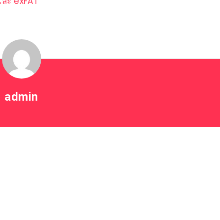
 และ exFAT
admin