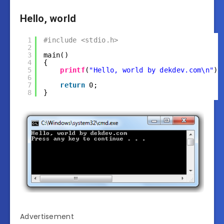
Hello, world
1
#include <stdio.h>
2
3
main()
4
{
5
printf
(
"Hello, world by dekdev.com\n"
);
6
7
return
0;
8
}
Advertisement