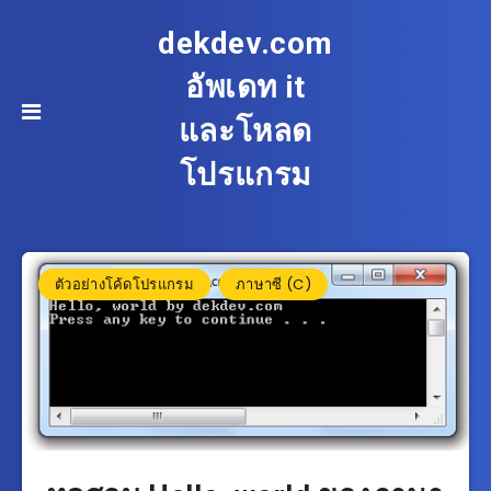
dekdev.com
อัพเดท it
และโหลด
โปรแกรม
ตัวอย่างโค้ดโปรแกรม
ภาษาซี (C)