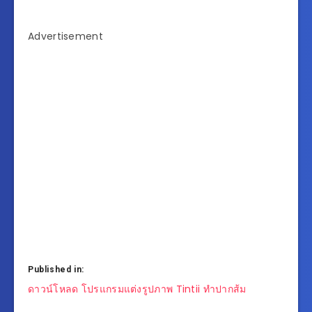
Advertisement
Published in:
แนะแนว
ดาวน์โหลด โปรแกรมแต่งรูปภาพ Tintii ทำปากส้ม
เรื่อง