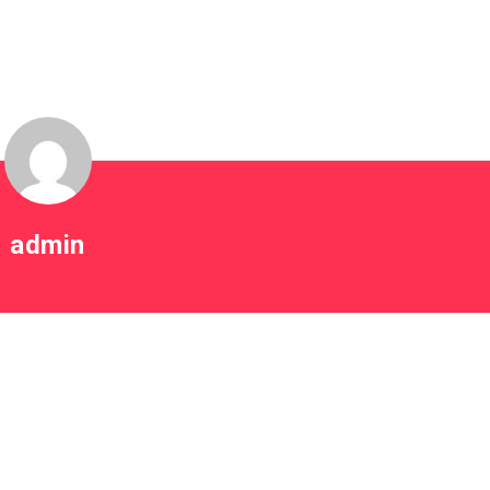
7
admin